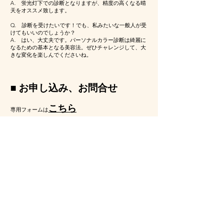
A. 蛍光灯下での診断となりますが、精度の高くなる晴
天をオススメ致します。
Q. 診断を受けたいです！でも、私みたいな一般人が受
けてもいいのでしょうか？
A. はい、大丈夫です。パーソナルカラー診断は綺麗に
なるための基本となる美容法。ぜひチャレンジして、大
きな変化を楽しんでくださいね。
■ お申し込み、お問合せ
こちら
専用フォームは
​​​​＊＊＊＊＊＊＊＊＊＊＊＊＊＊＊＊＊
【入金規約】
お申し込みから３日以内の入金で確約となります。万一、こ
ちらからご連絡してもご入金なくご連絡ない場合は、自動キ
ャンセル、以後のご予約をお断りする場合がありますので、
ご了承くださいませ。
□ キャンセルポリシー