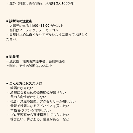
・屋外（推奨：新宿御苑、入場料 2人1000円）​
■ 診断時の注意点
・太陽光の出る11:00~15:00 がベスト
・当日はノーメイク、ノーカラコン
・
日焼け止めは白くなりすぎないように塗ってお越しく
ださい。
■ 対象者
一般女性、性風俗業従事者、芸能関係者
＊現在、男性の診断はお休み中​
■ こんな方におススメ◎
・ 綺麗になりたい
・ 綺麗になるための優先順位が知りたい
・ 美の方向性がわからない
・ 似合う洋服や髪型、アクセサリーが知りたい
・ 最短で綺麗になるアドバイスを貰いたい
・ 本指名/ファンを増やしたい
・ プロ美容家から直接指導してもらいたい
・ 稼ぎたい、夢がある、借金がある など