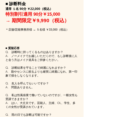
■ 診断料金
通常 １名 90分 ￥22,000（税込）
特別割引適用 90分￥15,000
→ 期間限定￥9,990（税込）
＊店舗/芸能事務所様 → ５名様 ￥33,000（税込）
■ 質疑応答
Q. 診断時に持ってくるものはありますか？
A. ノーメイクでお越しいただくので、もし診断後に人
と会う方はメイク道具をご持参ください。
Q. 診断結果を守ることで綺麗になれますか？
A. 勘やセンスに頼るよりも確実に綺麗になれ、第一印
象で損をしなくなります。
Q. 友人を呼んでもいいですか？
A. 問題ありません。
Q. 私は性風俗業で働いていないのですが、一般女性も
受講できますか？
A. はい、大丈夫です。芸能人、主婦、OL、学生、多
くの女性が受講されています。
Q. 雨の日でも診断は可能ですか？