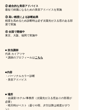
② 総合的な美容アドバイス
最短で綺麗になるための美容アドバイスを実施
③ 高い精度による診断結果
精度を高めるため診断時は必ず太陽光が入る窓のある部
屋で実施
④ 全国で開催中
東京、大阪、福岡で実施中
■ 担当講師
代表 カイアツヤ
＊講師のプロフィールは
こちら
■内容
・パーソナルカラー診断
・美容アドバイス
■ 場所
・会議室/ホテル/事務所（
太陽光が入る窓ありの部屋が
必要）
・晴天時がベスト（曇りや雨、夕方以降は精度がダウ
ン）