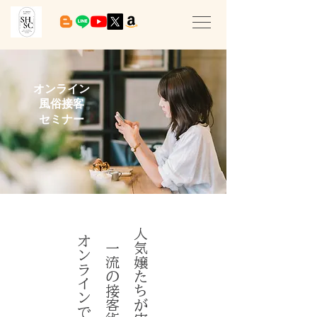
オンライン
風俗接客
セミナー
人気嬢たちが実践する
オンラインで学ぶ。
一流の接客術を、