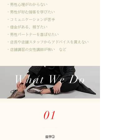
・男性心理がわからない
・男性が好む接客を学びたい
・コミュニケーションが苦手
・借金がある、稼ぎたい
・男性パートナーを喜ばせたい
・店長や店舗スタッフからアドバイスを貰えない
・店舗講習の女性講師が怖い など
What We Do
01
座学①