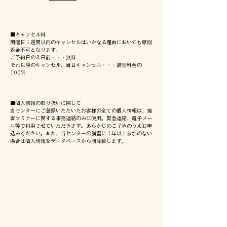
■キャンセル料
​開催日１週間以内のキャンセルはいかなる理由においても原則
返金不可となります。
ご予約日の８日前・・・無料
それ以降のキャンセル、当日キャンセル・・・講習料金の
100%
■個人情報の取り扱いに関して
当センターにご登録いただいたお客様の全ての個人情報は、接
客セミナーに関する事務連絡のみに使用。緊急連絡、電子メー
ル等で利用させていただきます。あらかじめご了承のうえお申
込みください。また、当センターの講習に１年以上参加のない
場合は個人情報をデータベースから削除致します。