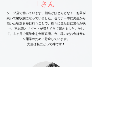
I さん
ソープ店で働いています。指名がほとんどなく、お茶が
続いて鬱状態になっていました。セミナー中に先生から
頂いた宿題を毎日行うことで、徐々に見た目に変化があ
り、不思議とリピートが増えてきて驚きました。そし
て、３ヶ月で奨学金を全額返済。今、稼いだお金はサロ
ン開業のために貯金しています。
先生は私にとって神です！
Yさん
家庭の事情でお金が必要だったので、勇気を出して風俗業界
へ。現実は甘くなかったです。新人期間が終わった後は全く稼
げなくなりました。正直、簡単に稼げる業界だと思っていまし