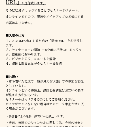
URL』
を送信致します。
そのURLをクリックすることでセミナーがスタート。
オンラインですので、服装やメイクアップなど気にする
必要はありません。
■入室の仕方
​１．ZOOMへ参加するための「招待URL」をお送りし
ます。
２．セミナー当日の開始1～5分前に招待URLをクリッ
ク。自動的に繋がります。
３．ビデオをＯＮ、ミュートを解除
４．講師と顔を見ながらセミナーを受講
■お願い
・落ち着いた環境で「顔が見える状態」での参加を前提
としています。
オンラインという特性上、講師と受講生はお互いの表情
が見えた方が安心です。
セミナー中はカメラをONにしてご参加ください。
カメラがオンにならない場合はセミナーを中止させて頂
く場合がございます。
・
参加者による撮影、録音は一切禁止します。
​・当日、無断でのキャンセルに関しては、今後の当セン