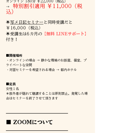
オンライン 180分 ￥22,000（税込）
特別割引適用 ￥11,000（税
→
込）
🌟
写メ日記セミナー
と同時受講だと
￥16,000（税込）
🌟​受講生は6カ月の
【無料 LINEサポート】
付き！
​​■開催場所
・オンラインの場合 → 静かな環境のお部屋、個室、プ
ライベートな空間
・対面セミナーを希望される場合 → 都内ホテル
■定員
女性１名
＊部外者が隠れて聴講することは原則禁止。発覚した場
合はセミナーを終了させて頂きます​
━━━━━━━━━━━━━━━━━━━
■ ZOOMについて
━━━━━━━━━━━━━━━━━━━