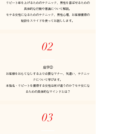
リピート率を上げるためのテクニック、男性を喜ばせるための
具体的な行動や意識について解説。
モテる女性になるためのテクニック、男性心理、お客様獲得の
秘訣をスライドを使ってお話しします。
02
座学②
お客様をおもてなしする上で必要なマナー、気遣い、テクニッ
クについて学びます。
本指名・リピートを獲得する女性は何が違うのか？モテ女にな
るための具体的なマインドとは？
03