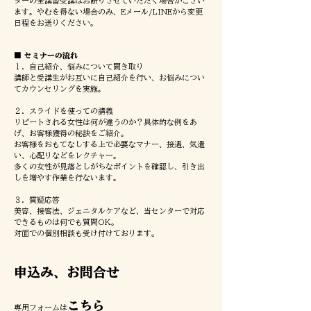
ターの全講習受講はお断りさせていただく場合がござい
ます。やむを得ない場合のみ、Eメール/LINEから変更
日程をお送りください。
■ セミナーの流れ
１．自己紹介、悩みについて聞き取り
講師と受講生がお互いに自己紹介を行い、お悩みについ
てカウンセリングを実施。​
２．スライドを使っての講義
リピートされる女性は何が違うのか？具体的な例をあ
げ、お客様獲得の秘訣をご紹介。
​​お客様をおもてなしする上で必要なマナー、接遇、気遣
い、心配りなどをレクチャー。
多くの女性が見落としがちなポイントを確認し、引き出
しを増やす作業を行ないます。
３．質疑応答
美容、接客法、ジェニタルケアなど、当センターで対応
できるものは何でも質問OK。
対面での個別相談も受け付けております。
申込み、お問合せ
こちら
専用フォームは