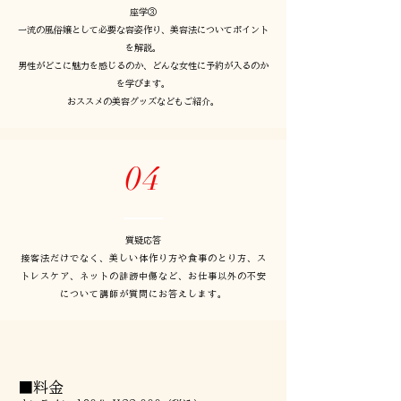
座学③
一流の風俗嬢として必要な容姿作り、美容法についてポイント
を解説。
男性がどこに魅力を感じるのか、どんな女性に予約が入るのか
を学びます。
おススメの美容グッズなどもご紹介。
04
質疑応答
接客法だけでなく、美しい体作り方や食事のとり方、ス
トレスケア、ネットの誹謗中傷など、お仕事以外の不安
について講師が質問にお答えします。
■料金