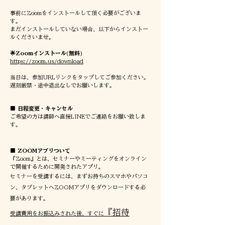
事前にZoomをインストールして頂く必要がございま
す。
まだインストールしていない場合、以下からインストー
ルくださいませ。
🌟Zoomインストール(無料)
https://zoom.us/download
当日は、参加URLリンクをタップしてご参加ください。
遅刻厳禁・途中退出なしでお願いします。
■ 日程変更・キャンセル
ご希望の方は講師へ直接LINEでご連絡をお願い致しま
す。
■ ZOOMアプリついて
『Zoom』とは、セミナーやミーティングをオンライン
で開催するために開発されたアプリ。
セミナーを受講するには、まずお持ちのスマホやパソコ
ン、タブレットへZOOMアプリをダウンロードする
必
要があります。
『
招待
受講費用をお振込みされた後、すぐに