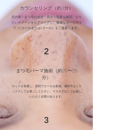
カウンセリング（約3分）
目の形・まつ毛の太さ・長さ・毛量を確認。なり
たいイメージをヒアリングし、最適なカールタイ
プ（CカールまたはLカール）をご提案します。
2
まつ毛パーマ施術（約20〜25
分）
ロッドを装着し、薬剤でカールを形成。施術中はリラ
ックスしてお過ごしください。マスカラなしでお越し
いただく必要があります。
3