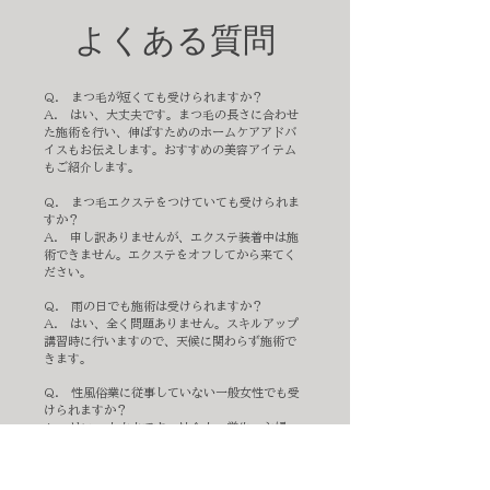
​よくある質問
Q. まつ毛が短くても受けられますか？
A. はい、大丈夫です。まつ毛の長さに合わせ
た施術を行い、伸ばすためのホームケアアドバ
イスもお伝えします。おすすめの美容アイテム
もご紹介します。
Q. まつ毛エクステをつけていても受けられま
すか？
A. 申し訳ありませんが、エクステ装着中は施
術できません。エクステをオフしてから来てく
ださい。
Q. 雨の日でも施術は受けられますか？
A. はい、全く問題ありません。スキルアップ
講習時に行いますので、天候に関わらず施術で
きます。
Q. 性風俗業に従事していない一般女性でも受
けられますか？
A. はい、大丈夫です。社会人・学生・主婦・
芸能関係者など、多くの女性へ施術しておりま
す。ただし、スキルアップ講習の受講が必須で
す。