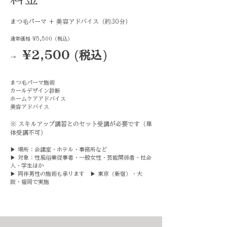
まつ毛パーマ + 美容アドバイス（約30分）
通常価格 ¥5,500（税込）
¥2,500 (税込)
→
まつ毛パーマ施術
カールデザイン診断
ホームケアアドバイス
美容アドバイス
※ スキルアップ講習とのセット受講が必要です（単
体受講不可）
▶ 場所：会議室・ホテル・事務所など
▶ 対象：性風俗業従事者・一般女性・芸能関係者・社会
人・学生ほか
▶ 同伴男性の施術も承ります ▶ 東京（新宿）・大
阪・福岡で実施